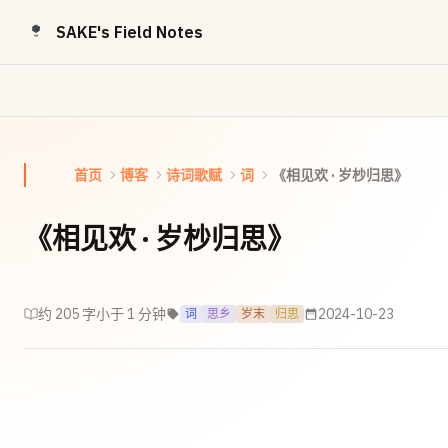
Skip to content
SAKE's Field Notes
首页
博客
诗词歌赋
词
《相见欢 · 岁杪归思》
《相见欢 · 岁杪归思》
约 205 字
小于 1 分钟
2024-10-23
词
思乡
岁末
归思