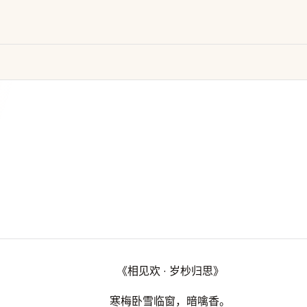
《相见欢 · 岁杪归思》
寒梅卧雪临窗，暗噙香。