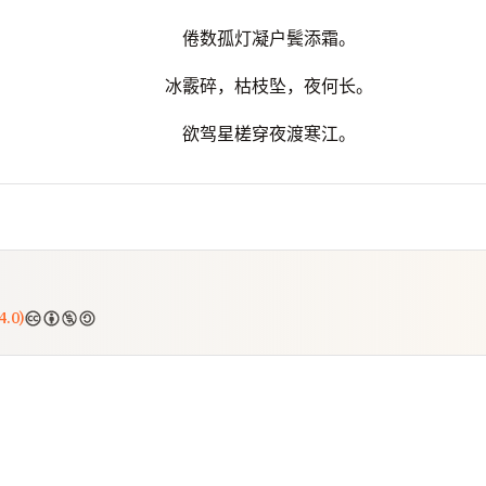
倦数孤灯凝户鬓添霜。
冰霰碎，枯枝坠，夜何长。
欲驾星槎穿夜渡寒江。
.0)