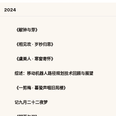
2024
《献钟与芽》
《相见欢 · 岁杪归思》
《虞美人 · 寒窗寄怀》
综述：移动机器人路径规划技术回顾与展望
《一剪梅 · 暮蛩声咽旧苑楼》
记九月二十二夜梦