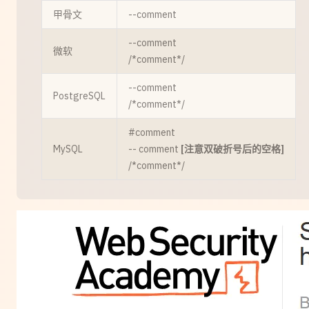
甲骨文
--comment
--comment
微软
/*comment*/
--comment
PostgreSQL
/*comment*/
#comment
MySQL
-- comment
[注意双破折号后的空格]
/*comment*/