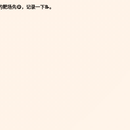
的靶场先😋，记录一下📝。