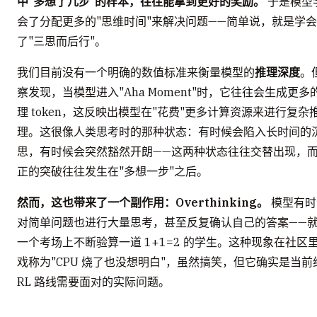
中"多想了几步"的样本，往往能拿到更好的奖励。
于是模型
会了分配更多的"思维时间"来解决问题——简单说，就是学会
了"三思而后行"。
我们目前没有一个明确的数值标准来衡量模型的
推理深度
。
察发现，当模型进入"Aha Moment"时，它往往会生成更多
理 token，这反映出模型在"花费"更多计算资源来进行复杂
理。这很像人类思考时的那种状态：有时候会陷入长时间的
思，有时候会突然豁然开朗——这两种状态往往交替出现，
正的突破往往发生在"多想一步"之后。
然而，这也带来了一个副作用：Overthinking。
模型有时
对简单问题也进行大量思考，甚至反复确认自己的答案——
一个考场上不断验算一道 1+1=2 的学生。这种现象在社区
戏称为"CPU 烧了也没想明白"，虽然搞笑，但它确实是当前
RL 路线需要面对的实际问题。