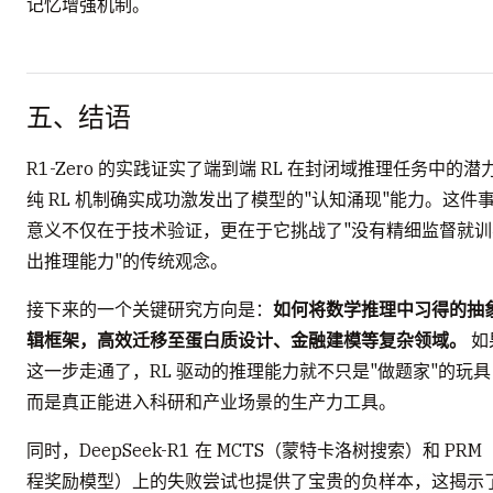
记忆增强机制。
五、结语
R1-Zero 的实践证实了端到端 RL 在封闭域推理任务中的潜
纯 RL 机制确实成功激发出了模型的"认知涌现"能力。这件
意义不仅在于技术验证，更在于它挑战了"没有精细监督就训
出推理能力"的传统观念。
接下来的一个关键研究方向是：
如何将数学推理中习得的抽
辑框架，高效迁移至蛋白质设计、金融建模等复杂领域。
如
这一步走通了，RL 驱动的推理能力就不只是"做题家"的玩具
而是真正能进入科研和产业场景的生产力工具。
同时，DeepSeek-R1 在 MCTS（蒙特卡洛树搜索）和 PRM
程奖励模型）上的失败尝试也提供了宝贵的负样本，这揭示