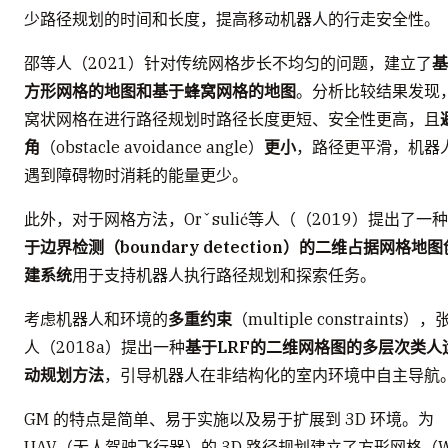
少路径规划的时间和长度，提高移动机器人的行走安全性。
邵等人（2021）针对传统网格步长不均匀的问题，建立了
基
方形网格的地图和基于蜂窝网格的地图
。分析比较结果发现
窝状网格在进行路径规划时路径长度更短、安全性更高，且
角
（obstacle avoidance angle）
更小
，路径更平滑，机器
遇到障碍物时消耗的能量更少。
此外，对于网格方法，Orˇsulić等人（（2019）提出了一种
于边界检测（boundary detection）的二维占据网格地图
建系统
用于支持机器人执行路径规划和探索任务。
考虑机器人和环境的
多重约束
（multiple constraints）
人（2018a）提出一种
基于LRF的二维网格图的多层次类人
动规划方法
，引导机器人在非结构化的室内环境中自主导航
GM 的特点是简单、易于实施以及易于扩展到 3D 环境。为
UAV（无人驾驶飞行器）的 3D 路径规划建立了方形网格（