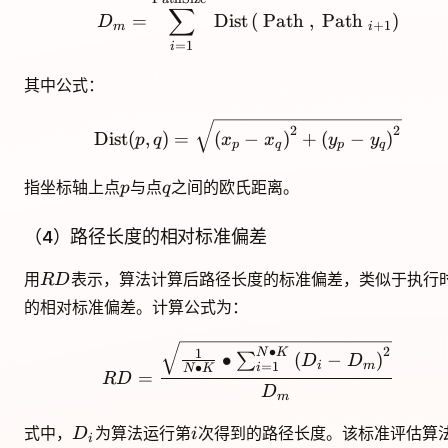
D_{m}=\sum_{i=1}^{\tex
∑
=
Dist
(
Path
,
Path
)
D
+
1
m
i
=
1
i
其中公式：
\operatorname{Dist}(p,
2
2
Dist
(
,
)
=
(
−
)
+
(
−
)
p
q
x
x
y
y
p
q
p
q
p
q
指坐标轴上点
与点
之间的欧氏距离。
p
q
（4）路径长度的相对标准偏差
RD
用
表示，算法计算后路径长度的标准偏差，类似于执行
R
D
的相对标准偏差。计算公式为：
R D=\frac{\sqrt{\frac
∙
2
N
K
1
∙
(
−
)
∑
D
D
i
m
=
1
∙
i
N
K
=
R
D
D
m
D_i
i
式中，
为算法运行第
次得到的路径长度。该标准评估算
D
i
i