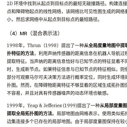
2D 环境中找到从起点到目标点的最短无碰撞路径。构建连
点和障碍物起点的线性网络，该网络比可见性图生成的网络
小，然后求网络中从起点到目标点的最短路径。
（4）MR（混合表示法）
1998年，Thrun（1998）提出了一种
从全局度量地图中提
扑特征的方法
，利用声纳传感器的距离信息在机器人导航过
提取特征。当声纳的距离信息恰好与已知节点的特征显着不
时，生成新节点。如果特征信息与已知节点的特征相似，则
部分可观察马尔可夫决策方法进行概率定位，同时生成环境
扑图。然而，在障碍物距离特征不够显着的区域生成拓扑图
不容易，并且对具有传感器噪声的动态环境也敏感。
1999年，Yeap & Jefferies (1999)提出了一种
从局部度量图
提取全局拓扑图的方法
。局部地图由网格表示，使用类似拓
边集连接多个已存在的局部地图。由于局部度量图保持在较