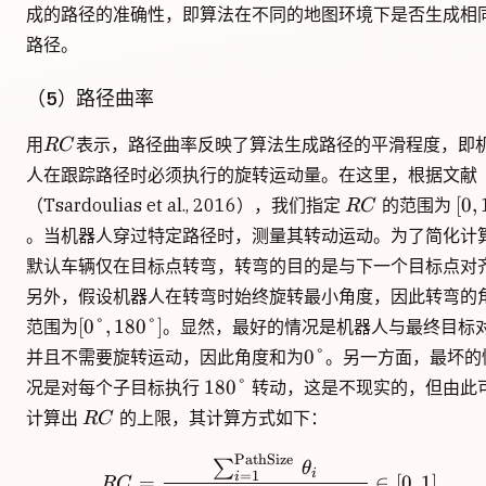
成的路径的准确性，即算法在不同的地图环境下是否生成相
路径。
（5）路径曲率
RC
用
表示，路径曲率反映了算法生成路径的平滑程度，即
R
C
人在跟踪路径时必须执行的旋转运动量。在这里，根据文献
RC
[0,1
[
0
,
（Tsardoulias et al., 2016），我们指定
的范围为
R
C
。当机器人穿过特定路径时，测量其转动运动。为了简化计
默认车辆仅在目标点转弯，转弯的目的是与下一个目标点对
另外，假设机器人在转弯时始终旋转最小角度，因此转弯的
[0°,180°]
[
0°
,
180°
]
范围为
。显然，最好的情况是机器人与最终目标
0°
0°
并且不需要旋转运动，因此角度和为
。另一方面，最坏的
180°
180°
况是对每个子目标执行
转动，这是不现实的，但由此
RC
计算出
的上限，其计算方式如下：
R
C
PathSize
R C=\frac{\sum_{i=1}^{\
∑
θ
i
=
1
i
=
∈
[
0
,
1
]
R
C