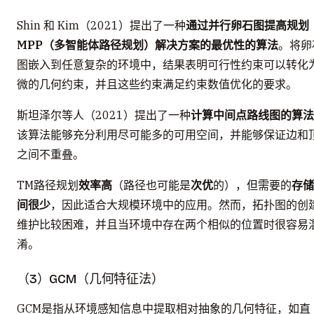
Shin 和 Kim（2021）提出了一种
通过并行卵石图提高规划
MPP（多智能体路径规划）解决方案的最优性的算法
。将卵
图嵌入到任意复杂的环境中，结果表明可行性约束可以转化
微的几何约束，并且这些约束满足约束数值优化的要求。
斯坦泽尔等人（2021）提出了一种
计算中间点路线图的算法
该算法能够充分利用尽可能多的可用空间，并能够保证边和
之间不重叠。
TM路径规划
效率高
（路径也可能是
次优
的），但需要的
存储
间很少
，因此适合大规模环境中的应用。然而，拓扑图的创
维护比较困难，并且当环境中存在两个相似的位置时很容易
淆。
（3）GCM（几何特征法）
GCM是指从环境感知信息中提取相对抽象的几何特征，如直