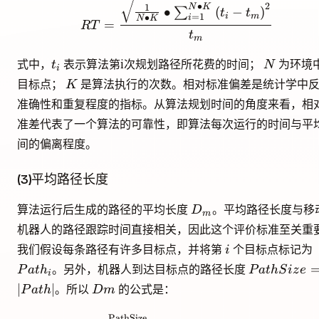
R T=\frac{\sqrt{\frac{
∙
2
N
K
1
∙
(
−
)
∑
t
t
i
m
=
1
∙
i
N
K
=
R
T
t
m
t_i
N
式中，
表示算法第i次规划路径所花费的时间；
为环境
t
N
i
K
目标点；
是算法执行的次数。相对标准偏差是统计学中
K
准确性和重复程度的指标。从算法规划时间的角度来看，相
准差代表了一个算法的可靠性，即算法每次运行的时间与平
间的偏离程度。
(3)平均路径长度
D_m
算法运行后生成的路径的平均长度
。平均路径长度与移
D
m
机器人的路径跟踪时间直接相关，因此这个评价标准至关重
i
我们假设每条路径有许多目标点，并将第
个目标点标记为
i
PathSize=|
。另外，机器人到达目标点的路径长度
P
a
t
h
P
a
t
h
S
i
z
e
i
Dm
∣
∣
。所以
的公式是：
P
a
t
h
D
m
PathSize