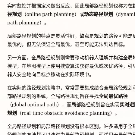
实时监控并根据定义做出反应，因此局部路径规划也称为
在
径规划
（online path planning）或
动态路径规划
（dynami
path planning）。
局部路径规划的特点是灵活性好，缺点是规划的路径可能是
最优的，但无法保证全局最优，甚至可能无法到达目标。
另一方面，全局路径规划则需要移动机器人理解并构建全局
模型，在地图模型上使用搜索算法获得最优或次优路径，引
器人安全地向目标点移动在实际环境中。
在实际的路径规划策略中，常常需要集成结合全局路径规划
部路径规划的系统，全局路径规划旨在寻找
全局最优路径
（global optimal path），而局部路径规划旨在实现
实时避
规划
（real-time obstacle avoidance planning）。
全局路径规划和局部路径规划没有根本区别。许多适用于全
径规划的方法都可以改进为局部路径规划，而适用于局部路