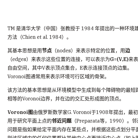
TM 是清华大学（中国）张教授于 1984 年提出的一种环境
方法（Chien et al. 1984）。
其基本思想是用
节点
（nodes）来表示特定的位置，用
边
（edges）来表示这些位置的连接，可以表示为
G=(V,E)
来
自由空间，其中V表示顶点集合，E表示连接顶点的边集。
Voronoi图通常用来表示环境可行区域的骨架。
该方法的基本思想是从环境模型中生成到每个障碍物的最短
相等的Voronoi边界，并在边的交汇处形成图的顶点。
Voronoi图
由俄罗斯数学家G. Voronoi于1908年提出，最
用于研究平面上点的
邻近问题
（Preparata等，1990）。
问题是指如果给定平面内存在某些点，并根据这些点划分平