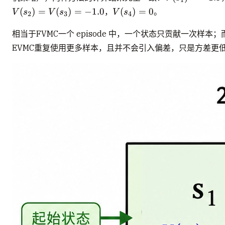
1
= -1.9
V(s_4)
(
)
=
(
)
=
−
1.0
(
)
=
0
，
。
V
s
V
s
V
s
2
3
4
= 0
相当于FVMC一个 episode 中，一个状态只贡献一次样本；
EVMC重复使用更多样本，且并不会引入偏差，只是方差更