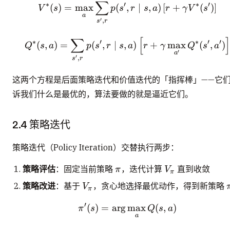
∑
V^{*}(s) = \max_a \sum_
∗
′
∗
′
(
)
=
max
(
,
∣
,
)
[
+
(
)
]
V
s
p
s
r
s
a
r
γ
V
s
a
′
,
s
r
∑
[
Q^{*}(s, a) = \sum_{s', 
∗
′
∗
′
′
(
,
)
=
(
,
∣
,
)
+
max
(
,
)
Q
s
a
p
s
r
s
a
r
γ
Q
s
a
′
a
′
,
s
r
这两个方程是后面策略迭代和价值迭代的「指挥棒」——它
诉我们什么是最优的，算法要做的就是逼近它们。
2.4 策略迭代
策略迭代（Policy Iteration）交替执行两步：
\pi
V_\pi
策略评估
：固定当前策略
，迭代计算
直到收敛
π
V
π
V_\pi
策略改进
：基于
，贪心地选择最优动作，得到新策略
V
π
′
(
)
=
ar
g
\pi'(s) = \arg\max_a Q(
max
(
,
)
π
s
Q
s
a
a