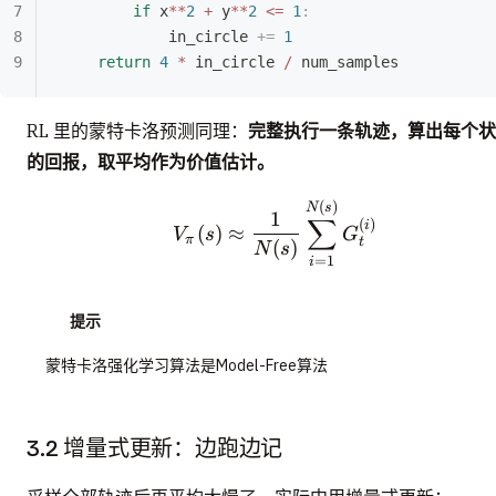
        if
 x
**
2
 +
 y
**
2
 <=
 1
:
            in_circle 
+=
 1
    return
 4
 *
 in_circle 
/
 num_samples
RL 里的蒙特卡洛预测同理：
完整执行一条轨迹，算出每个状
的回报，取平均作为价值估计。
V_\pi(s) \approx \frac
(
)
N
s
1
∑
(
)
i
(
)
≈
V
s
G
π
t
(
)
N
s
=
1
i
提示
蒙特卡洛强化学习算法是Model-Free算法
3.2 增量式更新：边跑边记