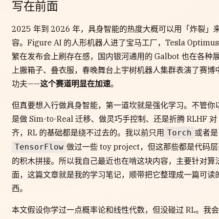
写在前面
2025 年到 2026 年，具身智能的热度大概可以用「炸裂」
容。Figure AI 的人形机器人进了宝马工厂，Tesla Optimus
繁在发布会上刷存在感，国内银河通用的 Galbot 也在各种
上搬箱子、叠衣服，春晚舞台上宇树机器人集群表演了赛博
功夫——
这个赛道明显在加速
。
但真要想入行做具身智能，第一道坎就是强化学习。不管你
是做 Sim-to-Real 迁移、做灵巧手控制、还是折腾 RLHF 对
齐，RL 的基础都是绕不过去的。我以前只用
或者是
Torch
做过一些 toy project，但这那些都是代码
TensorFlow
的积木拼接。所以我自己最近也在啃这块内容，主要针对算
面，这篇文章就是我的学习笔记，顺带把它整理成一篇可读
西。
本文假设你学过一点概率论和线性代数，但没碰过 RL。我