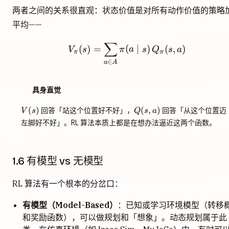
两者之间的关系很直观：状态价值是对所有动作价值的策略
平均——
∑
V_\pi(s) = \sum_{a \in 
(
)
=
(
∣
)
(
,
)
V
s
π
a
s
Q
s
a
π
π
∈
a
A
具身直觉
V(s)
Q(s,a)
(
)
(
,
)
回答「站这个位置好不好」，
回答「从这个位置迈
V
s
Q
s
a
左脚好不好」。RL 算法本质上都是在想办法逼近这两个函数。
1.6 有模型 vs 无模型
RL 算法有一个根本的分岔口：
有模型（Model-Based）
：已知或学习环境模型（转移
和奖励函数），可以做规划和「想象」。动态规划属于此