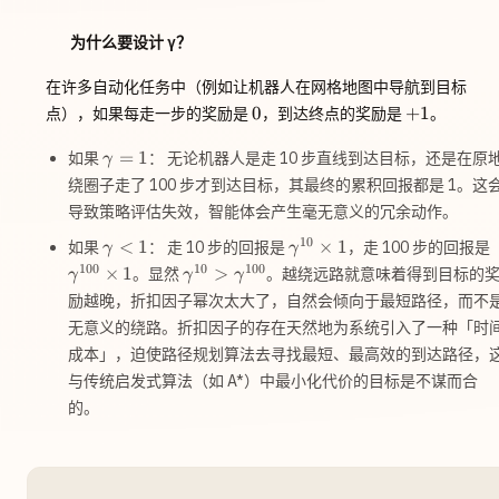
\gamma}
为什么要设计 γ？
在许多自动化任务中（例如让机器人在网格地图中导航到目标
0
+1
0
+
1
点），如果每走一步的奖励是
，到达终点的奖励是
。
\gamma
=
1
如果
： 无论机器人是走 10 步直线到达目标，还是在原
γ
= 1
绕圈子走了 100 步才到达目标，其最终的累积回报都是 1。这
导致策略评估失效，智能体会产生毫无意义的冗余动作。
10
\gamma
\gamma^{10}
<
1
×
1
如果
： 走 10 步的回报是
，走 100 步的回报是
γ
γ
< 1
\times 1
\
100
10
100
\gamma^{10}
×
1
>
。显然
。越绕远路就意味着得到目标的
γ
γ
γ
>
励越晚，折扣因子幂次太大了，自然会倾向于最短路径，而不
\gamma^{100}
无意义的绕路。折扣因子的存在天然地为系统引入了一种「时
成本」，迫使路径规划算法去寻找最短、最高效的到达路径，
与传统启发式算法（如 A*）中最小化代价的目标是不谋而合
的。