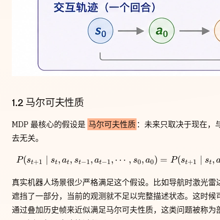
1.2 马尔可夫性质
MDP 最核心的假设是
马尔可夫性质
：未来只取决于现在，
去无关。
(
∣
,
,
,
,
⋯
P(s_{t+1} \mid s_t, a_t
,
,
)
=
(
∣
,
P
s
s
a
s
a
s
a
P
s
s
+
1
−
1
−
1
0
0
+
1
t
t
t
t
t
t
t
真实机器人场景很少严格满足这个假设。比如导航时激光雷
遮挡了一部分，当前的观测就不足以完整描述状态。这时候
通过叠加历史帧来近似满足马尔可夫性质，这类问题被称为