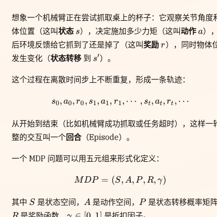
想象一个机械臂正在尝试抓取桌上的杯子：它观察关节角度
s
a
体位置（这叫
状态
），决定施加多少力矩（这叫
动作
）
s
a
r
后环境反馈给它抓到了还是掉了（这叫
奖励
），同时物体
r
s'
′
发生变化（
状态转移
到
）。
s
这个过程在离散时间步上不断重复，形成一条轨迹：
,
,
,
,
,
s_0, a_0, r_0, s_1, a_1, r
,
⋯
,
,
,
,
⋯
s
a
r
s
a
r
s
a
r
0
0
0
1
1
1
t
t
t
从开始到结束（比如机械臂成功抓取或任务超时），这样一
整的交互叫一个
回合
（Episode）。
一个 MDP 问题可以用五元组来形式化定义：
=
(
MDP = (S, A, P, R, \
,
,
,
,
)
M
D
P
S
A
P
R
γ
S
A
P
其中
是状态空间，
是动作空间，
是状态转移概率矩
S
A
P
\gamma
∈
[
0
,
1
]
是奖励函数，
是折扣因子。
R
γ