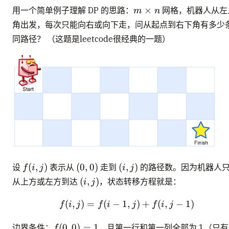
m
×
用一个简单例子理解 DP 的思路：
网格，机器人从左
m
n
\times
角出发，每次只能向右或向下走，问从起点到右下角有多少
n
同路径？ （这题是leetcode很经典的一题）
f(i,j)
(0,0)
(i,j)
(
,
)
(
0
,
0
)
(
,
)
设
表示从
走到
的路径数。因为机器人
f
i
j
i
j
(i,j)
(
,
)
从上方或左方到达
，状态转移方程就是：
i
j
(
,
)
=
(
−
1
f(i, j) = f(i-1, j) + f(i, j-1
,
)
+
(
,
−
1
)
f
i
j
f
i
j
f
i
j
f(0,0)
(
0
,
0
)
=
1
边界条件：
，且第一行和第一列全部为 1（只
f