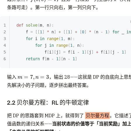
= 1
条路可走）。第一行只向右，第一列只向下。
def
 solve
(
m
,
 n
):
    f 
=
 [[
1
]
 *
 n
]
 +
 [[
1
]
 +
 [
0
]
 *
 (
n 
-
 1
)
 for
 _ 
in
    for
 i 
in
 range
(
1
,
 m
):
        for
 j 
in
 range
(
1
,
 n
):
            f
[
i
][
j
]
 =
 f
[
i 
-
 1
][
j
]
 +
 f
[
i
][
j 
-
 1
]
    return
 f
[
m 
-
 1
][
n 
-
 1
]
m=7,
=
7
,
=
3
输入
，输出 28——这就是 DP 的自底向上思
m
n
n=3
先解决小的子问题，逐步拼出最终答案。
2.2 贝尔曼方程：RL 的牛顿定律
把 DP 的思路套到 MDP 上，就得到了
贝尔曼方程
。它描述
值函数的递归关系——
当前状态的价值等于「当前奖励」加