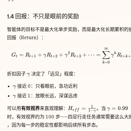
1.4 回报：不只是眼前的奖励
智能体的目标不是最大化单步奖励，而是最大化长期累积的
回报（Return）：
∞
G_t = R_{t+1} + \ga
∑
2
k
=
+
+
+
⋯
=
G
R
γ
R
γ
R
γ
R
+
1
+
2
+
3
+
+
t
t
t
t
t
k
=
0
k
\gamma
折扣因子
决定了「远见」程度：
γ
\gamma
接近 0：只看眼前，急功近利
γ
\gamma
接近 1：放眼长远，深谋远虑
γ
H_{eff}
\gamma
1
=
=
0.99
可以用
有效视界
来直观理解：
。当
H
γ
e
f
f
1
−
γ
=
= 0.99
时，有效视界约为 100 步——四足行走任务通常需要这么大
\frac{1}
，因为每一步的稳定性都影响后续所有步态。
{1-