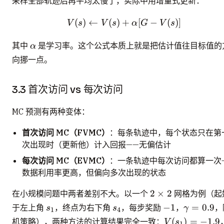
采样全部轨迹后再平均太慢了，实际中用增量式更新：
(
)
←
(
)
+
V(s) \leftarrow V(s) + \
[
−
(
)]
V
s
V
s
α
G
V
s
\alpha
其中
是学习率。这个公式本质上就是把估计值往目标值的
α
向挪一点。
3.3 首次访问 vs 每次访问
MC 预测有两种变体：
首次访问 MC（FVMC）
：每条轨迹中，每个状态只在第
次出现时（更新他）计入回报——无偏估计
每次访问 MC（EVMC）
：一条轨迹中每次访问都算一次
数据利用率更高，但偏向多次出现的状态
2
2
×
2
在小规模问题中两者差别不大。以一个
网格为例（起
\times
s_1
s_4
-1
\gamma=
−
1
=
0.9
于左上角
，终点为右下角
，每步奖励
，
，
s
s
γ
1
4
2
V(s_1)
(
)
=
−
1.9
机策略），两种方法的计算结果完全一致：
V
s