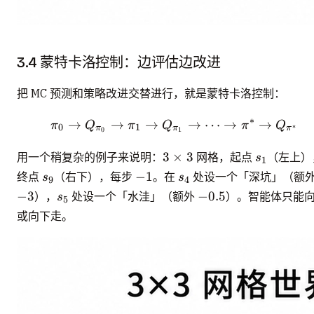
3.4 蒙特卡洛控制：边评估边改进
把 MC 预测和策略改进交替进行，就是蒙特卡洛控制：
∗
→
→
→
\pi_0 \rightarrow Q_{\
→
⋯
→
→
π
Q
π
Q
π
Q
∗
0
1
π
π
π
0
1
3
s_1
3
×
3
用一个稍复杂的例子来说明：
网格，起点
（左上）
s
1
\times
s_9
-1
s_4
−
1
终点
（右下），每步
。在
处设一个「深坑」（额
s
s
9
4
3
s_5
-0.5
−
3
−
0.5
），
处设一个「水洼」（额外
）。智能体只能
s
5
或向下走。