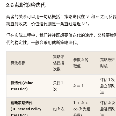
2.6 截断策略迭代
V
\pi
两者的关系可以用一句话概括：策略迭代在
和
之间反
V
π
V^*
∗
跳直到收敛，价值迭代则是一条直线逼近
。
V
但在实际工程中，我们往往既想要值迭代的速度，又想要策
代的稳定性，一般会采用截断策略迭代。
策略评
k
参数
的
策略改进
k
算法名称
估扫描
取值
时机
次数
评估 1 次
值迭代 (Value
只扫 1
k
=
1
后立即改
k
Iteration)
次
=
进
1
1 < k
k
1
<
<
截断策略迭代
评估
次
k
k
<
k
k
∞
(Truncated Policy
扫
次
(
为超
后进行改
k
k
\infty
Iteration)
参数)
进