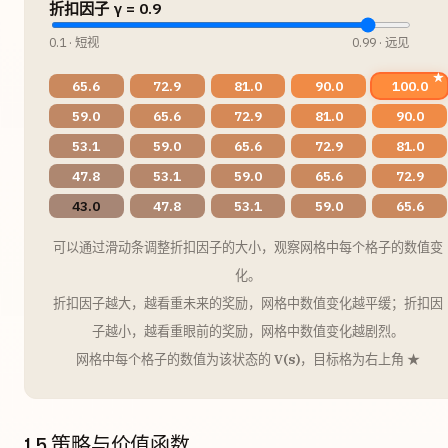
折扣因子 γ = 0.9
0.1 · 短视
0.99 · 远见
65.6
72.9
81.0
90.0
100.0
59.0
65.6
72.9
81.0
90.0
53.1
59.0
65.6
72.9
81.0
47.8
53.1
59.0
65.6
72.9
43.0
47.8
53.1
59.0
65.6
可以通过滑动条调整折扣因子的大小，观察网格中每个格子的数值变
化。
折扣因子越大，越看重未来的奖励，网格中数值变化越平缓；折扣因
子越小，越看重眼前的奖励，网格中数值变化越剧烈。
网格中每个格子的数值为该状态的
V(s)
，目标格为右上角 ★
1.5 策略与价值函数